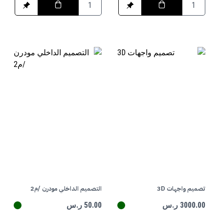
تصميم واجهات 3D
التصميم الداخلي مودرن /م2
3000.00 ر.س
50.00 ر.س