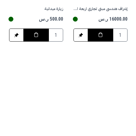
إشراف هندسي مبني تجاري اربعة ادوار
زيارة ميدانية
16000.00 ر.س
500.00 ر.س