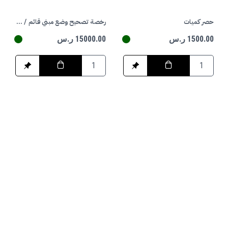
حصر كميات
رخصة تصحيح وضع مبني قائم / تجاري
1500.00 ر.س
15000.00 ر.س