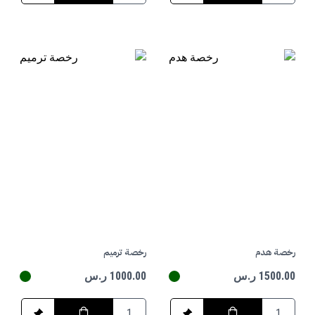
رخصة هدم
رخصة ترميم
1500.00 ر.س
1000.00 ر.س