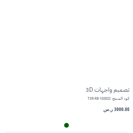
تصميم واجهات 3D
كود المـنتج:
TSR-RB-102022
3000.00 ر.س