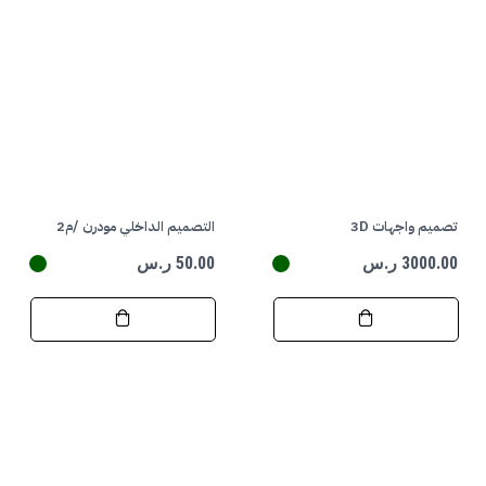
تصميم واجهات 3D
التصميم الداخلي مودرن /م2
3000.00 ر.س
50.00 ر.س