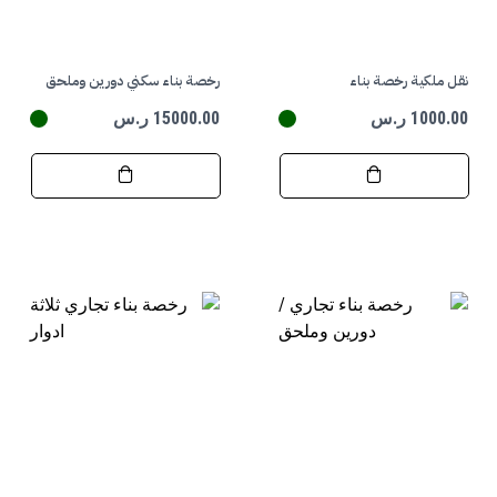
نقل ملكية رخصة بناء
رخصة بناء سكني دورين وملحق
1000.00 ر.س
15000.00 ر.س