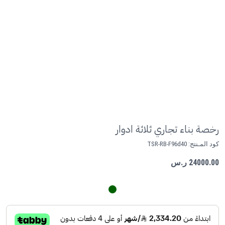
رخصة بناء تجاري ثلاثة ادوار
كود المـنتج:
TSR-RB-F96d40
24000.00 ر.س