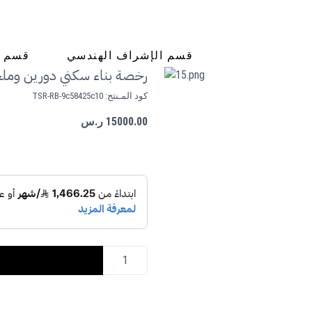
قسم الإشراف الهندسي
قسم ا
رخصة بناء سكني دورين ومل
كود المـنتج:
TSR-RB-9c58425c10
15000.00 ر.س