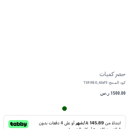
حصر كميات
كود المـنتج:
TSR-RB-D_4daf9
1500.00 ر.س